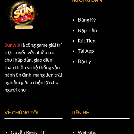
Đăng Ký
Nạp Tiền
Rút Tiền
Sunwin
là cổng game giải trí
Tải App
trực tuyến với nhiều trò
chơi hấp dẫn, giao diện
Đại Lý
thân thiện và hệ thống vận
hành ổn định, mang đến trải
nghiệm giải trí tiện lợi cho
người chơi.
VỀ CHÚNG TÔI
LIÊN HỆ
Quyền Riêng Tư
Website: