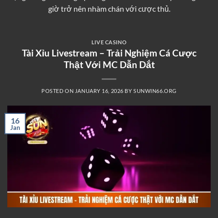
giờ trở nên nhàm chán với cược thủ.
LIVE CASINO
Tài Xỉu Livestream – Trải Nghiệm Cá Cược
Thật Với MC Dẫn Dắt
POSTED ON
JANUARY 16, 2026
BY
SUNWIN66.ORG
16
Jan