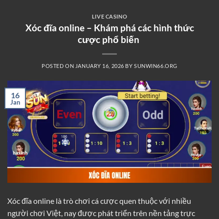
LIVE CASINO
Xóc đĩa online – Khám phá các hình thức
cược phổ biến
POSTED ON
JANUARY 16, 2026
BY
SUNWIN66.ORG
16
Jan
Xóc đĩa online là trò chơi cá cược quen thuộc với nhiều
người chơi Việt, nay được phát triển trên nền tảng trực