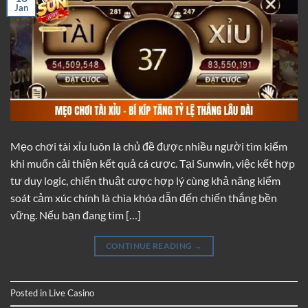
Jan
Mẹo chơi tài xỉu luôn là chủ đề được nhiều người tìm kiếm
khi muốn cải thiện kết quả cá cược. Tại Sunwin, việc kết hợp
tư duy logic, chiến thuật cược hợp lý cùng khả năng kiểm
soát cảm xúc chính là chìa khóa dẫn đến chiến thắng bền
vững. Nếu bạn đang tìm […]
CONTINUE READING
→
Posted in
Live Casino