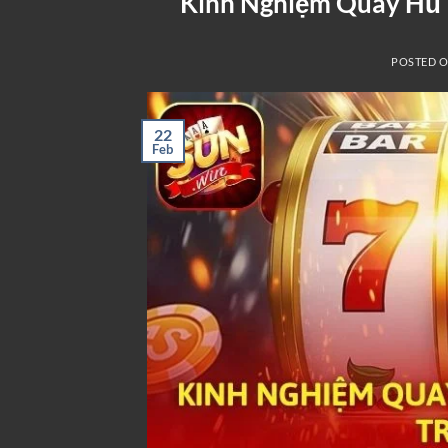
Kinh Nghiệm Quay Hũ 
POSTED 
22
Feb