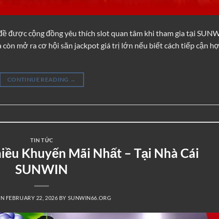
đề được cộng đồng yêu thích slot quan tâm khi tham gia tại SUN
à còn mở ra cơ hội săn jackpot giá trị lớn nếu biết cách tiếp cận h
CONTINUE READING
→
TIN TỨC
iều Khuyến Mãi Nhất – Tại Nhà Cái
SUNWIN
ON
FEBRUARY 22, 2026
BY
SUNWIN66.ORG