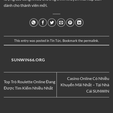
dành cho thành viên mới.
This entry was posted in
Tin Tức
. Bookmark the
permalink
.
SUNWIN66.ORG
Casino Online Có Nhiều
Top Trò Roulette Online Đang
Khuyến Mãi Nhất – Tại Nhà
Được Tìm Kiếm Nhiều Nhất
Cái SUNWIN