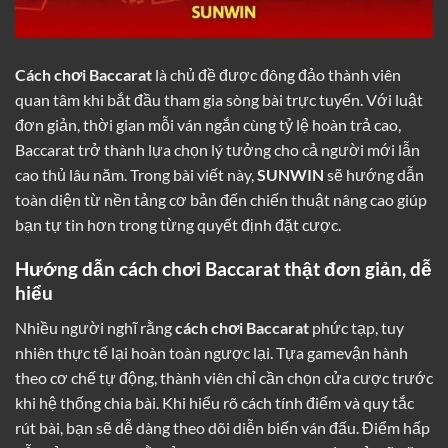
Cách chơi Baccarat
là chủ đề được đông đảo thành viên
quan tâm khi bắt đầu tham gia sòng bài trực tuyến. Với luật
đơn giản, thời gian mỗi ván ngắn cùng tỷ lệ hoàn trả cao,
Baccarat trở thành lựa chọn lý tưởng cho cả người mới lẫn
cao thủ lâu năm. Trong bài viết này,
SUNWIN
sẽ hướng dẫn
toàn diện từ nền tảng cơ bản đến chiến thuật nâng cao giúp
bạn tự tin hơn trong từng quyết định đặt cược.
Hướng dẫn cách chơi Baccarat thật đơn giản, dễ
hiểu
Nhiều người nghĩ rằng
cách chơi Baccarat
phức tạp, tuy
nhiên thực tế lại hoàn toàn ngược lại. Tựa gamevận hành
theo cơ chế tự động, thành viên chỉ cần chọn cửa cược trước
khi hệ thống chia bài. Khi hiểu rõ cách tính điểm và quy tắc
rút bài, bạn sẽ dễ dàng theo dõi diễn biến ván đấu. Điểm hấp