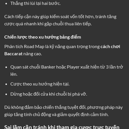
Thắng thì lùi lại hai bước.
Cách tiếp cận này giúp kiểm soát vốn tốt hơn, tránh tăng
cược quá nhanh khi gặp chuỗi thua liên tiếp.
Chiến lược theo xu hướng bảng điểm
Phân tích Road Map là kỹ năng quan trọng trong
cách chơi
Baccarat
nâng cao.
Quan sát chuỗi Banker hoặc Player xuất hiện từ 3 lần trở
lên.
Cược theo xu hướng hiện tại.
Dừng hoặc đổi cửa khi chuỗi bị phá vỡ.
Dù không đảm bảo chiến thắng tuyệt đối, phương pháp này
giúp tăng tính chủ động và giảm quyết định cảm tính.
Sai lầm cần tránh khi tham gia cược trực tuyến