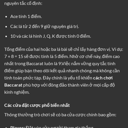
nguyên tắc cố định:
Ace tính 1 điểm.
Các lá từ 2 đến 9 giữ nguyên giá trị.
10 và các lá hình J, Q, K được tính 0 điểm.
Tổng điểm của hai hoặc ba lá bài sẽ chỉ lấy hàng đơn vị. Ví dụ:
7 + 8 = 15 sẽ được tính là 5 điểm. Nhờ cơ chế này, điểm cao
nhất trong Baccarat luôn là 9.Việc nắm vững quy tắc tính
điểm giúp bạn theo dõi kết quả nhanh chóng mà không cần
tính toán phức tạp. Đây chính là yếu tố khiến
cách chơi
Baccarat
phù hợp với đông đảo thành viên ở mọi cấp độ
kinh nghiệm.
Các cửa đặt cược phổ biến nhất
Thông thường trò chơi sẽ có ba cửa cược chính bao gồm:
Player:
Đặt vào cửa người tham gia thắng.