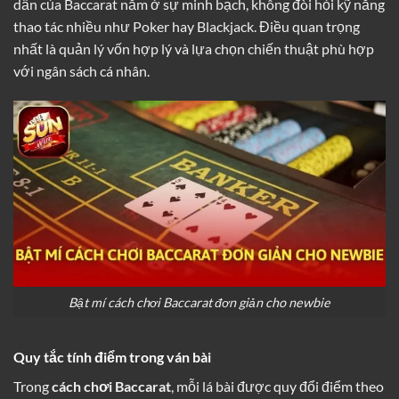
dẫn của Baccarat nằm ở sự minh bạch, không đòi hỏi kỹ năng
thao tác nhiều như Poker hay Blackjack. Điều quan trọng
nhất là quản lý vốn hợp lý và lựa chọn chiến thuật phù hợp
với ngân sách cá nhân.
Bật mí cách chơi Baccarat đơn giản cho newbie
Quy tắc tính điểm trong ván bài
Trong
cách chơi Baccarat
, mỗi lá bài được quy đổi điểm theo