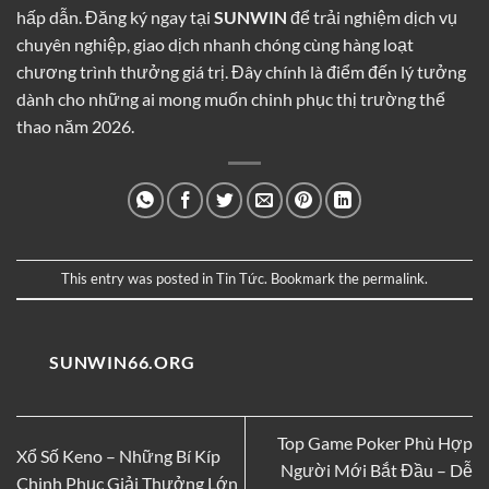
hấp dẫn. Đăng ký ngay tại
SUNWIN
để trải nghiệm dịch vụ
chuyên nghiệp, giao dịch nhanh chóng cùng hàng loạt
chương trình thưởng giá trị. Đây chính là điểm đến lý tưởng
dành cho những ai mong muốn chinh phục thị trường thể
thao năm 2026.
This entry was posted in
Tin Tức
. Bookmark the
permalink
.
SUNWIN66.ORG
Top Game Poker Phù Hợp
Xổ Số Keno – Những Bí Kíp
Người Mới Bắt Đầu – Dễ
Chinh Phục Giải Thưởng Lớn