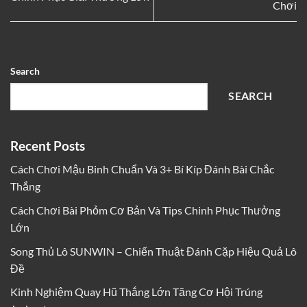
Chơi
Search
SEARCH
Recent Posts
Cách Chơi Mậu Binh Chuẩn Và 3+ Bí Kíp Đánh Bài Chắc
Thắng
Cách Chơi Bài Phỏm Cơ Bản Và Tips Chinh Phục Thưởng
Lớn
Song Thủ Lô SUNWIN – Chiến Thuật Đánh Cặp Hiệu Quả Lô
Đề
Kinh Nghiệm Quay Hũ Thắng Lớn Tăng Cơ Hội Trúng