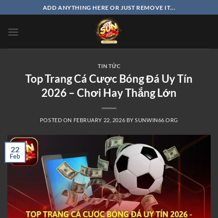
Skip
ADD ANYTHING HERE OR JUST REMOVE IT...
to
content
TIN TỨC
Top Trang Cá Cược Bóng Đá Uy Tín
2026 – Chơi Hay Thắng Lớn
POSTED ON
FEBRUARY 22, 2026
BY
SUNWIN66.ORG
22
Feb