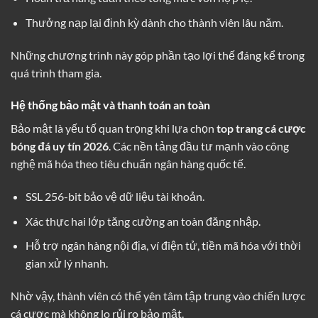
Thưởng nạp lại định kỳ dành cho thành viên lâu năm.
Những chương trình này góp phần tạo lợi thế đáng kể trong
quá trình tham gia.
Hệ thống bảo mật và thanh toán an toàn
Bảo mật là yếu tố quan trọng khi lựa chọn
top trang cá cược
bóng đá uy tín 2026
. Các nền tảng đầu tư mạnh vào công
nghệ mã hóa theo tiêu chuẩn ngân hàng quốc tế.
SSL 256-bit bảo vệ dữ liệu tài khoản.
Xác thực hai lớp tăng cường an toàn đăng nhập.
Hỗ trợ ngân hàng nội địa, ví điện tử, tiền mã hóa với thời
gian xử lý nhanh.
Nhờ vậy, thành viên có thể yên tâm tập trung vào chiến lược
cá cược mà không lo rủi ro bảo mật.