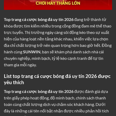
Top trang cá cược bóng đá uy tín 2026
đang trở thành từ
khóa được tìm kiếm nhiều trong cộng đồng đam mê thể thao
trực tuyến. Thị trường ngày càng sôi động kéo theo sự xuất
hiện của hàng loạt nền tảng khác nhau, khiến việc lựa chọn
địa chỉ chất lượng trở nên quan trọng hơn bao giờ hết. Đồng
hành cùng
SUNWIN
, bạn sẽ khám phá danh sách nhà cái
chuyên nghiệp, minh bạch, tỷ lệ kèo cạnh tranh để tự tin
tham gia mỗi ngày.
List top trang cá cược bóng đá uy tín 2026 được
yêu thích
Top trang cá cược bóng đá uy tín 2026
được đánh giá dựa
trên giấy phép hoạt động, độ minh bạch, chính sách thanh
toán cùng chất lượng dịch vụ chăm sóc khách hàng. Dưới
đây là những cái tên nổi bật nhận được nhiều phản hồi tích