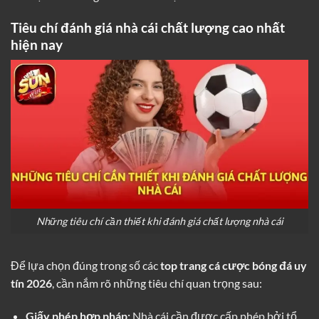
Tiêu chí đánh giá nhà cái chất lượng cao nhất
hiện nay
Những tiêu chí cần thiết khi đánh giá chất lượng nhà cái
Để lựa chọn đúng trong số các
top trang cá cược bóng đá uy
tín 2026
, cần nắm rõ những tiêu chí quan trọng sau:
Giấy phép hợp pháp:
Nhà cái cần được cấp phép bởi tổ